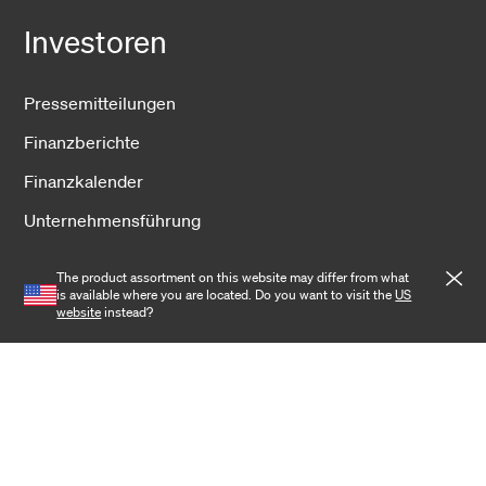
Investoren
Pressemitteilungen
Finanzberichte
Finanzkalender
Unternehmensführung
Geschäftsfelder
The product assortment on this website may differ from what
is available where you are located. Do you want to visit the
US
website
instead?
Fiber Solutions
Data Center
Harsh Environment
Powered Fiber