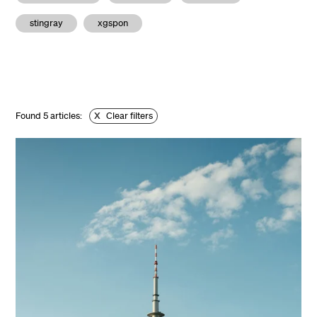
stingray
xgspon
Found
5
articles:
X
Clear filters