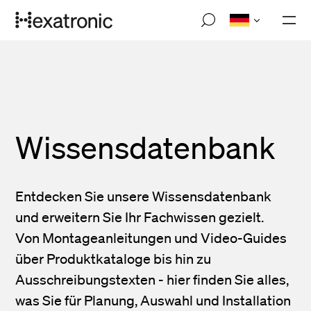
Skip
M
to
o
main
b
i
content
l
e
n
a
v
i
Wissensdatenbank
g
a
t
i
Entdecken Sie unsere Wissensdatenbank
o
n
und erweitern Sie Ihr Fachwissen gezielt.
Von Montageanleitungen und Video-Guides
über Produktkataloge bis hin zu
Ausschreibungstexten - hier finden Sie alles,
was Sie für Planung, Auswahl und Installation