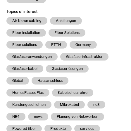
Topics of interest
Air blown cabling
Anleitungen
Fiber installation
Fiber Solutions
Fiber solutions
FTTH
Germany
Glasfaseranwendungen
Glasfaserinfrastruktur
Glasfaserkabel
Glasfaserlösungen
Global
Hausanschluss
HomesPassedPlus
Kabelschutzrohre
Kundengeschichten
Mikrokabel
ne3
NE4
news
Planung von Netzwerken
Powered fiber
Produkte
services