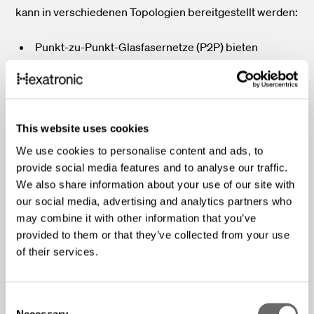
kann in verschiedenen Topologien bereitgestellt werden:
Punkt-zu-Punkt-Glasfasernetze (P2P) bieten
Glasfaserstrecken von einem
Kommunikationsknoten zu einer einzelnen
Betriebsstätte, so dass die Glasfaserstrecken nur für
den Verkehr zu und von diesem einzelnen Standort
This website uses cookies
bestimmt sind.
We use cookies to personalise content and ads, to
Point-to-Multipoint oder Passive Optical Networks
provide social media features and to analyse our traffic.
(PON)-Glasfasernetze bieten verzweigte
We also share information about your use of our site with
Glasfaserpfade von einem Kommunikationsknoten
our social media, advertising and analytics partners who
zu mehr als einer Betriebsstätte. Ein Teil der
may combine it with other information that you’ve
optischen Pfade wird vom Verkehr zu und von
provided to them or that they’ve collected from your use
mehreren Standorten gemeinsam genutzt.
of their services.
FTTH-Netze mit P2P-Topologie bieten die höchste
C
Kapazität und einen unbegrenzten Upgrade-Pfad ohne
Necessary