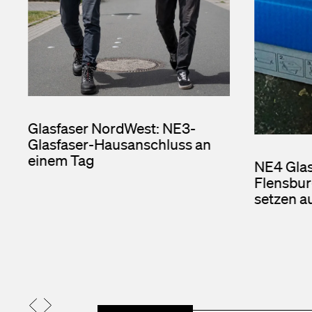
Glasfaser NordWest: NE3-
Glasfaser-Hausanschluss an
einem Tag
NE4 Gla
Flensbur
setzen a