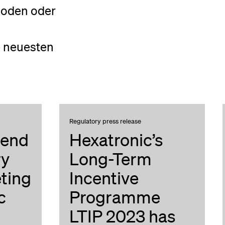
soden oder
e neuesten
Regulatory press release
tend
Hexatronic’s
ry
Long-Term
ting
Incentive
c
Programme
LTIP 2023 has