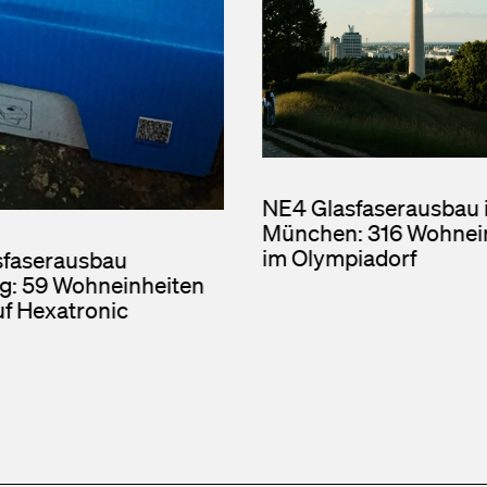
NE4 Glasfaserausbau 
München: 316 Wohnei
im Olympiadorf
sfaserausbau
g: 59 Wohneinheiten
uf Hexatronic