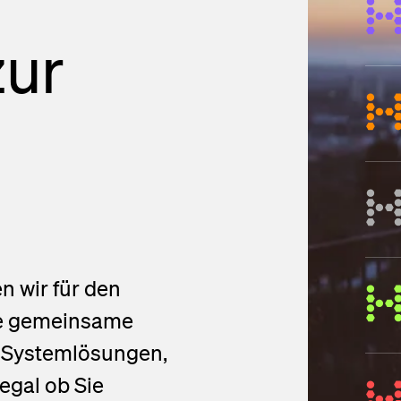
lendar
zur
n
press releases
ed Fiber System
n wir für den
ne gemeinsame
e Systemlösungen,
egal ob Sie