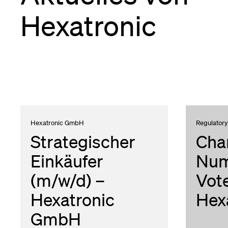
Hexatronic
Hexatronic GmbH
Regulatory
Strategischer
Cha
Einkäufer
Num
(m/w/d) –
Vote
Hexatronic
Hex
GmbH