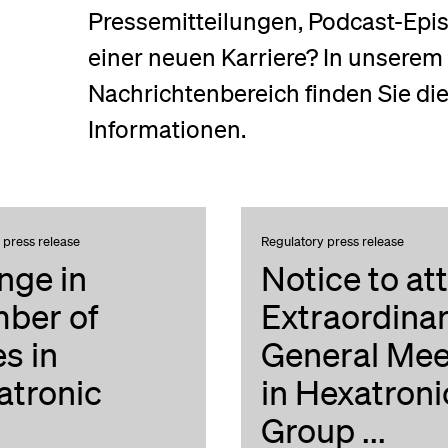
Pressemitteilungen, Podcast-Epi
einer neuen Karriere? In unserem
Nachrichtenbereich finden Sie di
Informationen.
 press release
Regulatory press release
nge in
Notice to at
ber of
Extraordina
s in
General Mee
atronic
in Hexatroni
Group ...