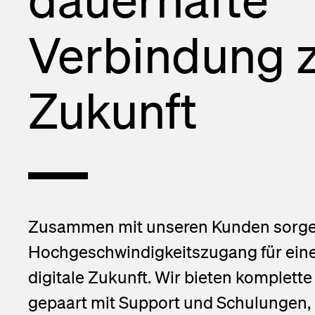
Netzverteiler
Financial ca
Verbindung 
NE4 Lösunge
Subscribe to 
InOne Power
Contact
Zukunft
Zusammen mit unseren Kunden
sorge
Hochgeschwindigkeitszugang für ei
digitale Zukunft. Wir bieten komplett
gepaart mit Support und Schulungen, 