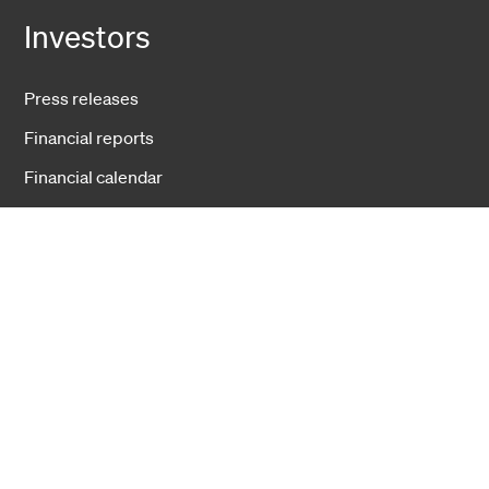
Investors
Press releases
Financial reports
Financial calendar
Corporate governance
Businesses
Fiber Solutions
Data Center
Harsh Environment
Powered Fiber