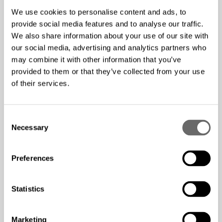
Installerade Hexatronics övervakningssystem som
We use cookies to personalise content and ads, to
ger exakt information om var ett fiberbrott sker – ner
provide social media features and to analyse our traffic.
på meternivå.
We also share information about your use of our site with
Använde InOne-systemet som kombinerar fiber och
our social media, advertising and analytics partners who
ström i en och samma lösning.
may combine it with other information that you’ve
provided to them or that they’ve collected from your use
Kopplade LoRaWAN-enheter till Hexatronics system
of their services.
för att få full kontroll över nätverket – dygnet runt,
året om.
C
Resultat
Necessary
o
n
s
Snabbare felsökning och kortare driftstopp –
Preferences
e
kommunen vet direkt var ett avbrott sker.
n
Lägre installationskostnader tack vare att el och fiber
t
Statistics
går i samma kabel.
S
e
Ett säkrare nätverk som skyddar viktiga
Marketing