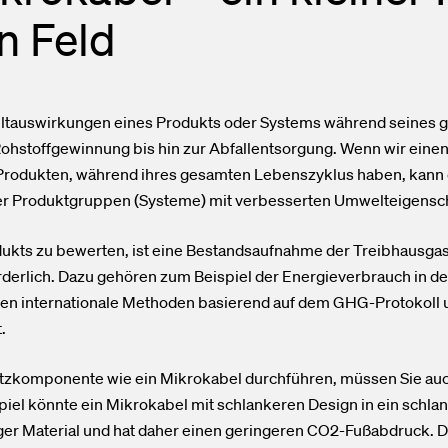
n Feld
ltauswirkungen eines Produkts oder Systems während seines 
 Rohstoffgewinnung bis hin zur Abfallentsorgung. Wenn wir eine
Produkten, während ihres gesamten Lebenszyklus haben, kann 
r Produktgruppen (Systeme) mit verbesserten Umwelteigensch
ukts zu bewerten, ist eine Bestandsaufnahme der Treibhausgas
rderlich. Dazu gehören zum Beispiel der Energieverbrauch in de
den internationale Methoden basierend auf dem GHG-Protokoll 
.
tzkomponente wie ein Mikrokabel durchführen, müssen Sie auc
el könnte ein Mikrokabel mit schlankeren Design in ein schla
ger Material und hat daher einen geringeren CO2-Fußabdruck. D