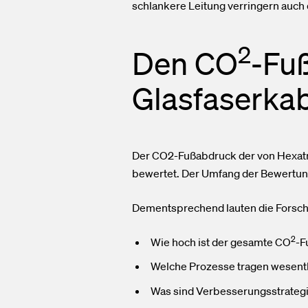
schlankere Leitung verringern auch
2
Den CO
-Fu
Glasfaserkab
Der CO2-Fußabdruck der von Hexatro
bewertet. Der Umfang der Bewertung
Dementsprechend lauten die Forsc
2
Wie hoch ist der gesamte CO
-F
Welche Prozesse tragen wesent
Was sind Verbesserungsstrate