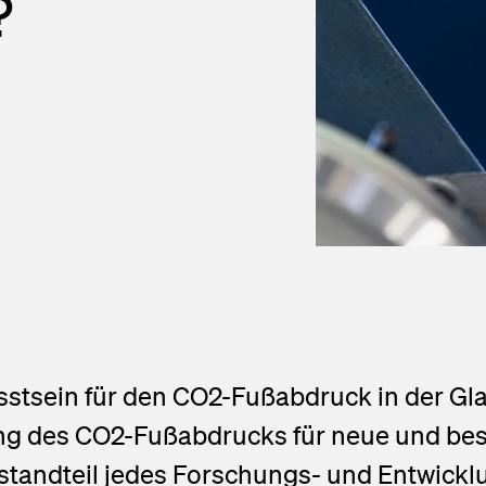
?
lendar
n
press releases
ed Fiber System
usstsein für den CO2-Fußabdruck in der Gl
ung des CO2-Fußabdrucks für neue und be
Bestandteil jedes Forschungs- und Entwick