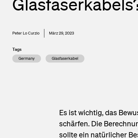
Glasfaserkabels
Netzverteiler
Financial ca
NE4 Lösunge
Subscribe to 
InOne Power
Contact
Peter Lo Curzio
März 29, 2023
Tags
Germany
Glasfaserkabel
Es ist wichtig, das Bew
schärfen. Die Berechn
sollte ein natürlicher 