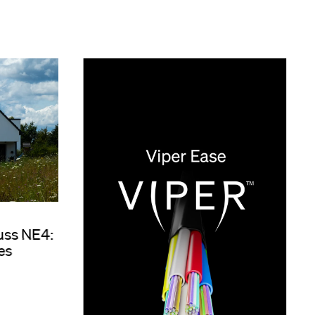
uss NE4:
les