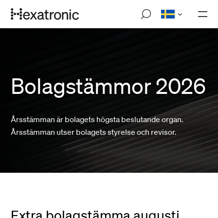
Hoppa
M
till
o
huvudinnehåll
b
i
l
n
a
v
Bolagstämmor 2026
i
g
a
t
Årsstämman är bolagets högsta beslutande organ.
i
o
Årsstämman utser bolagets styrelse och revisor.
n
Extra bolagstämma augusti