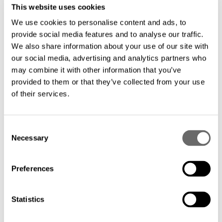
This website uses cookies
Årstämma 2026
We use cookies to personalise content and ads, to
provide social media features and to analyse our traffic.
We also share information about your use of our site with
Årsstämma 2026 i Hexatronic Group AB (publ) ägde rum
our social media, advertising and analytics partners who
tisdagen den 12 maj 2026, kl 15.00, på Gothia Towers,
may combine it with other information that you’ve
Mässans gata 24 i Göteborg.
provided to them or that they’ve collected from your use
of their services.
Följande dokument finns tillgängliga inför stämman
Kallelse till årsstämma 2026
C
Necessary
Valberedningens förslag
o
n
Styrelsens förslag till beslut om LTIP 2026
s
Preferences
Styrelsens förslag till beslut om Optionsprogram
e
2026
n
t
Statistics
Teckningsoptionsvillkor
S
Styrelsens förslag till beslut om förvärvs- och