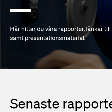
Finansiell ka
Prenumerera
Kontaktpers
Här hittar du våra rapporter, länkar til
samt presentationsmaterial.
Senaste rapport