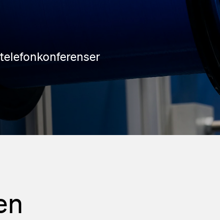
lender
 på pressmeddelanden
oner
l telefonkonferenser
en