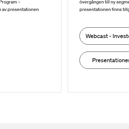
 Program –
övergången till ny segm
n av presentationen
presentationen finns till
Webcast - Inves
Presentatione