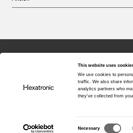
This website uses cookie
We use cookies to personal
traffic. We also share info
analytics partners who may
they’ve collected from your
C
Necessary
The product assortment on this website may
o