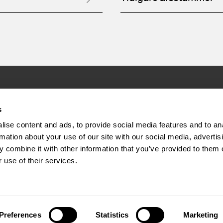
Bolaget
Inve
s
ise content and ads, to provide social media features and to an
rmation about your use of our site with our social media, advertis
Om oss
Pressmed
 combine it with other information that you’ve provided to them o
Hållbarhet
Finansiell
 use of their services.
Verksamhet
Finansiell
Nyheter
Bolagssty
Kontakt
Preferences
Statistics
Marketing
 differ from what is available where you are located. Do you want