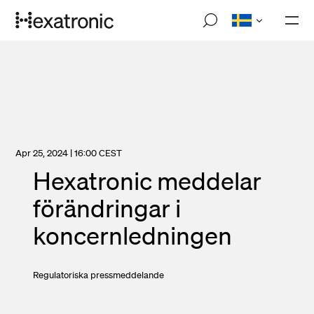
Hoppa
M
till
o
huvudinnehåll
b
i
l
n
a
v
i
g
a
Apr 25, 2024 | 16:00 CEST
t
Hexatronic meddelar
i
o
förändringar i
n
koncernledningen
Regulatoriska pressmeddelande