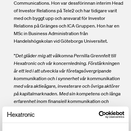
Communications. Hon var dessförinnan interim Head
of Investor Relations på Tele2 och har tidigare varit
med och byggt upp och ansvarat för Investor
Relations på Gränges och ICA Gruppen. Hon har en
MSc in Business Administration från
Handelshögskolan vid Göteborgs Universitet.
”
Det gläder mig att välkomna Pernilla Grennfelt till
Hexatronic och vår koncernledning. Förstärkningen
är ett led i att utveckla vår företagsövergripande
kommunikation och i synnerhet vår kommunikation
med våra aktieägare, investerare och övriga aktörer
på kapitalmarknaden. Med sin kompetens och långa
erfarenhet inom finansiell kommunikation och
Investor Relations kommer Pernilla att spela en
avgörande roll i att leda denna utveckling,
” säger
Henrik Larsson Lyon, VD för Hexatronic Group.