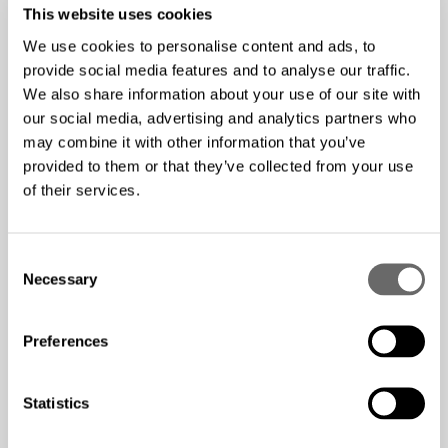
This website uses cookies
Efter dessa förändringar kommer Hexatronics
We use cookies to personalise content and ads, to
ledningsgrupp att bestå av:
provide social media features and to analyse our traffic.
Henrik Larsson Lyon – VD och koncernchef
We also share information about your use of our site with
Pernilla Lindén – CFO
our social media, advertising and analytics partners who
Martin Åberg – Vice VD
may combine it with other information that you’ve
Jakob Skov – Head of focus area Harsh Environment
provided to them or that they’ve collected from your use
Christian Priess – Head of Central Europe
of their services.
Magnus Angermund – Head of Northern Europe
Anna Bailey – Sourcing and Supply Chain Director
Lise-Lott Schönbeck – CMO
C
Necessary
o
Tomas Jendel – CTO
n
Pernilla Grennfelt – Head of Investor Relations
s
Preferences
e
Göteborg 25 april, 2024
n
t
Statistics
Henrik Larsson Lyon
S
VD Hexatronic Group