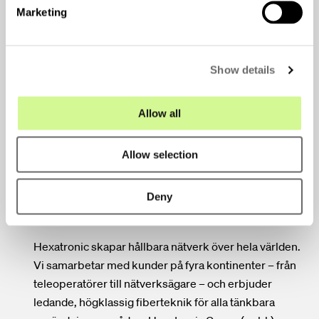
e
Marketing
l
För eventuella frågor kontakta:
e
Henrik Larsson Lyon, VD Hexatronic Group, +46 706
c
50 34 00
Show details
t
Pernilla Lindén, CFO Hexatronic Group, +46 708 77
i
58 32
o
Allow all
n
Informationen lämnades, genom ovanstående
Allow selection
kontaktpersons försorg, för offentliggörande den 25
april 2024 kl. 18:00 CEST.
Deny
Om Hexatronic
Hexatronic skapar hållbara nätverk över hela världen.
Vi samarbetar med kunder på fyra kontinenter – från
teleoperatörer till nätverksägare – och erbjuder
ledande, högklassig fiberteknik för alla tänkbara