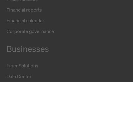
Financial reports
Financial calendar
Corporate governance
Businesses
Fiber Solutions
Data Center
Harsh Environment
Powered Fiber
Wireless
Training