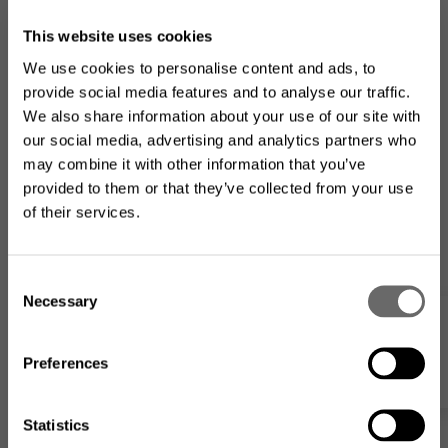
This website uses cookies
We use cookies to personalise content and ads, to
MaxTester
Inner Tube Cut
provide social media features and to analyse our traffic.
We also share information about your use of our site with
Når du trenger presise målinger,
Tube cutter for T
brukervennlighet og robusthet i felt, er EXFO
our social media, advertising and analytics partners who
MaxTester OTDR det opplagte valget.
may combine it with other information that you’ve
provided to them or that they’ve collected from your use
of their services.
Looking for the US product
C
Necessary
range?
o
Nettbutikk
n
s
The product assortment on this website may differ from
Preferences
what is available where you
are located
.
e
n
t
Statistics