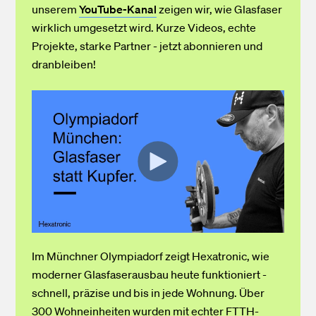
unserem
YouTube-Kanal
zeigen wir, wie Glasfaser
wirklich umgesetzt wird. Kurze Videos, echte
Projekte, starke Partner - jetzt abonnieren und
dranbleiben!
Im Münchner Olympiadorf zeigt Hexatronic, wie
moderner Glasfaserausbau heute funktioniert -
schnell, präzise und bis in jede Wohnung. Über
300 Wohneinheiten wurden mit echter FTTH-