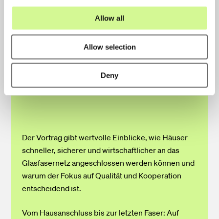
i
Installation in Gebäuden, auf standardisierte Prozesse für
o
Allow all
kürzere Bauzeiten sowie auf nachhaltige Materialien und
n
recyclingfähige Komponenten.
Allow selection
Deny
Der Vortrag gibt wertvolle Einblicke, wie Häuser
schneller, sicherer und wirtschaftlicher an das
Glasfasernetz angeschlossen werden können und
warum der Fokus auf Qualität und Kooperation
entscheidend ist.
Vom Hausanschluss bis zur letzten Faser: Auf