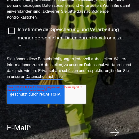
personenbezogene Daten speichern und verarbeiten. Wenn Sie damit
einverstanden sind, aktivieren Sie bitte das nachfolgende
Kontrollkästchen.
Ich stimme der Speicherung und Verarbeitung
meiner persönlichen Daten durch Hexatronic zu.
*
Sie können diese Benachrichtigungen jederzeit abbestellen. Weitere
Informationen zum Abbestellen, zu unseren Datenschutzverfahren und
dazu, wie wir Ihre Privatsphäre schützen und respektieren, finden Sie
in unserer
Datenschutzrichtlinie
.
E-Mail
*