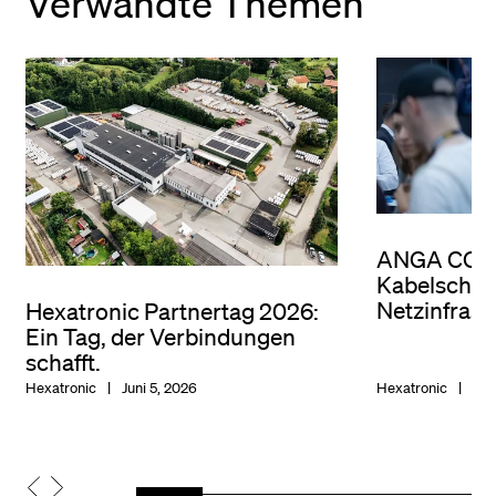
Verwandte Themen
ANGA COM
Kabelschut
Netzinfrast
Hexatronic Partnertag 2026:
Ein Tag, der Verbindungen
schafft.
Hexatronic
Juni 5, 2026
Hexatronic
Apr