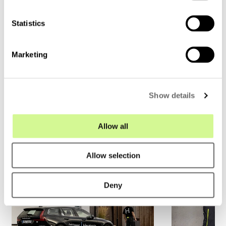
n
t
Statistics
S
Verwandte Themen
e
Marketing
l
e
c
Show details
t
i
o
Allow all
n
Allow selection
Deny