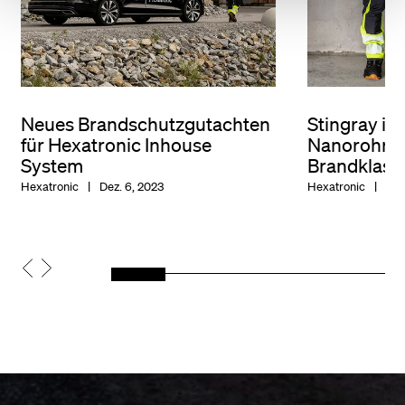
Neues Brandschutzgutachten
Stingray im
für Hexatronic Inhouse
Nanorohr e
System
Brandklassi
Hexatronic
Dez. 6, 2023
Hexatronic
Jan