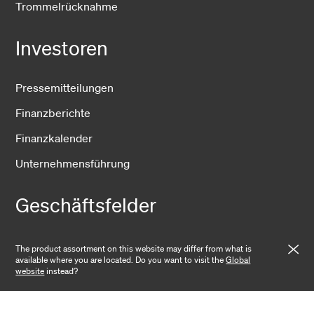
Trommelrücknahme
Investoren
Pressemitteilungen
Finanzberichte
Finanzkalender
Unternehmensführung
Geschäftsfelder
Fiber Solutions
The product assortment on this website may differ from what is
available where you are located. Do you want to visit the
Global
Data Center
website
instead?
Harsh Environment