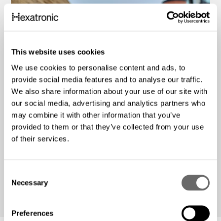
This website uses cookies
We use cookies to personalise content and ads, to
provide social media features and to analyse our traffic.
We also share information about your use of our site with
our social media, advertising and analytics partners who
may combine it with other information that you’ve
provided to them or that they’ve collected from your use
Wir freuen uns, dass wir dieses Projekt mit unterstützen
of their services.
durften und hoffen auch in Zukunft einen Teil zu einer
besseren Zukunft beizutragen.
C
Necessary
o
n
s
Preferences
e