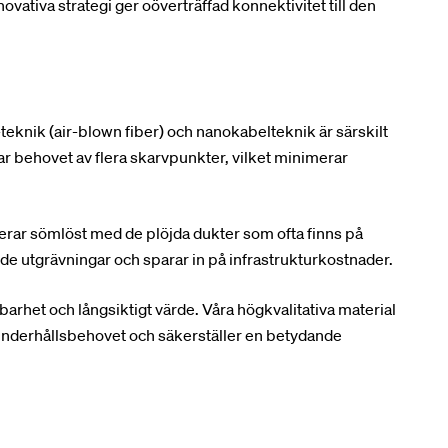
vativa strategi ger oöverträffad konnektivitet till den
eknik (air-blown fiber) och nanokabelteknik är särskilt
ar behovet av flera skarvpunkter, vilket minimerar
egrerar sömlöst med de plöjda dukter som ofta finns på
e utgrävningar och sparar in på infrastrukturkostnader.
barhet och långsiktigt värde. Våra högkvalitativa material
underhållsbehovet och säkerställer en betydande