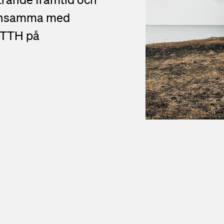
lönsamma med
 FTTH på