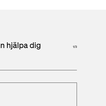
n hjälpa dig
1
/
3