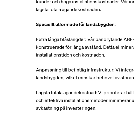
kunder och höga installationskostnader. Vår inno
lägsta totala ägandekostnaden.
Speciellt utformade för landsbygden:
Extra långa blåslängder: Vår banbrytande ABF-t
konstruerade för långa avstånd. Detta eliminer
installationstiden och kostnaden.
Anpassning till befintlig infrastruktur: Vi int
landsbygden, vilket minskar behovet av störand
Lägsta totala ägandekostnad: Vi prioriterar håll
och effektiva installationsmetoder minimerar 
avkastning på investeringen.