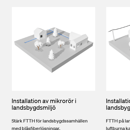
Installation av mikrorör i
Installati
landsbygdsmiljö
landsbyg
Stärk FTTH för landsbygdssamhällen
FTTH på la
med blåsfiberlösningar.
luftburna k