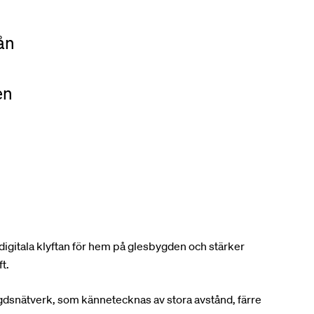
ån
en
gitala klyftan för hem på glesbygden och stärker
t.
gdsnätverk, som kännetecknas av stora avstånd, färre