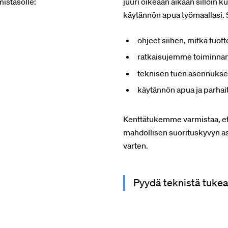
mistasolle:
juuri oikeaan aikaan silloin
käytännön apua työmaallasi. 
ohjeet siihen, mitkä tuotte
ratkaisujemme toiminnan 
teknisen tuen asennukse
käytännön apua ja parhait
Kenttätukemme varmistaa, ett
mahdollisen suorituskyvyn as
varten.
Pyydä teknistä tuke