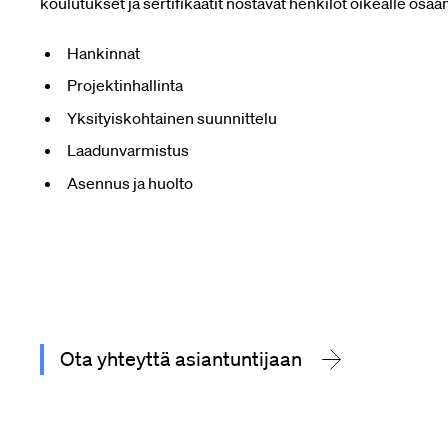
koulutukset ja sertifikaatit nostavat henkilöt oikealle osaa
Hankinnat
Projektinhallinta
Yksityiskohtainen suunnittelu
Laadunvarmistus
Asennus ja huolto
Ota yhteyttä asiantuntijaan