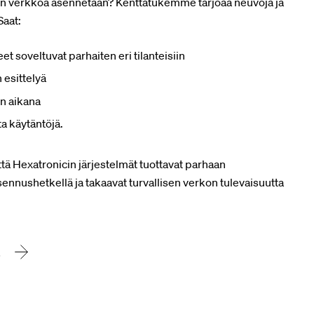
 kun verkkoa asennetaan? Kenttätukemme tarjoaa neuvoja ja
Saat:
et soveltuvat parhaiten eri tilanteisiin
esittelyä
n aikana
a käytäntöjä.
ä Hexatronicin järjestelmät tuottavat parhaan
ennushetkellä ja takaavat turvallisen verkon tulevaisuutta
a