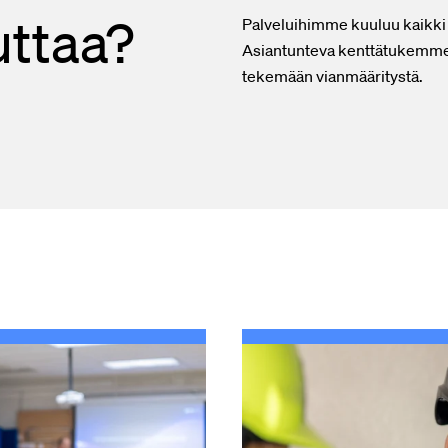
ttaa?
Palveluihimme kuuluu kaikki 
Asiantunteva kenttätukemme 
tekemään vianmääritystä.