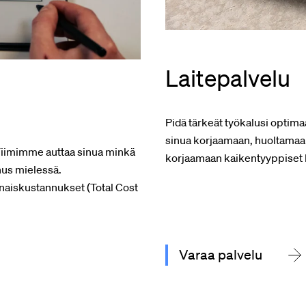
Laitepalvelu
Pidä tärkeät työkalusi optim
sinua korjaamaan, huoltamaan
 Tiimimme auttaa sinua minkä
korjaamaan kaikentyyppiset lii
nus mielessä.
aiskustannukset (Total Cost
Varaa palvelu