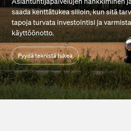
Asiantuntijapalvelujen hankkiminen j
saada kenttätukea silloin, kun sitä tar
tapoja turvata investointisi ja varmist
käyttöönotto.
Pyydä teknistä tukea