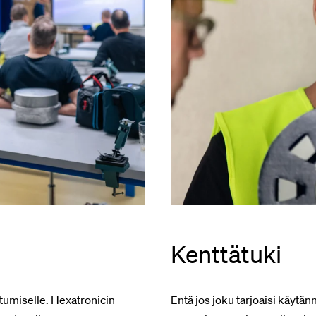
Kenttätuki
stumiselle. Hexatronicin
Entä jos joku tarjoaisi käytän