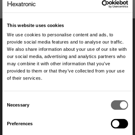
This website uses cookies
We use cookies to personalise content and ads, to
provide social media features and to analyse our traffic.
We also share information about your use of our site with
our social media, advertising and analytics partners who
may combine it with other information that you’ve
provided to them or that they’ve collected from your use
of their services.
Looking for the US product
C
Necessary
range?
o
n
s
The product assortment on this website may differ from
Preferences
what is available where you
are located
.
e