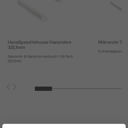
HexaSpeed Inhouse Nanorohre
Mikrorohr 7/
3/2,1mm
Erdverlegbares M
Nanorohr & Nanorohrverbund 1-24 fach
3/2,1mm