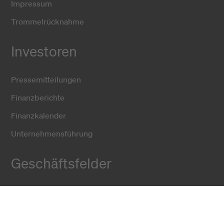
Impressum
Trommelrücknahme
Investoren
Pressemitteilungen
Finanzberichte
Finanzkalender
Unternehmensführung
Geschäftsfelder
Fiber Solutions
Data Center