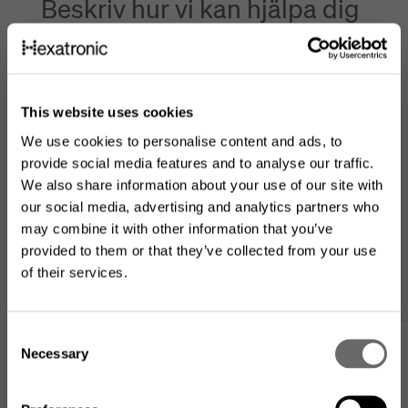
Beskriv hur vi kan hjälpa dig
Produkt av intresse
This website uses cookies
Meddelande till våra experter
*
We use cookies to personalise content and ads, to
provide social media features and to analyse our traffic.
We also share information about your use of our site with
our social media, advertising and analytics partners who
may combine it with other information that you’ve
provided to them or that they’ve collected from your use
of their services.
Är ditt företag kund hos Hexatronic?
C
Looking for the US product
Ja
Necessary
Min lista
o
range?
n
Nej
s