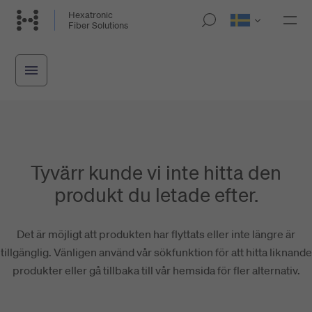
Hoppa
Hexatronic
M
Fiber Solutions
till
o
huvudinnehåll
b
i
l
n
a
v
i
g
a
t
Tyvärr kunde vi inte hitta den
i
o
produkt du letade efter.
n
Det är möjligt att produkten har flyttats eller inte längre är
tillgänglig. Vänligen använd vår sökfunktion för att hitta liknande
produkter eller gå tillbaka till vår hemsida för fler alternativ.