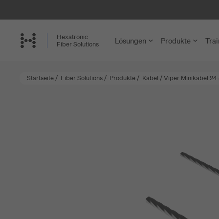
Skip
to
main
Hexatronic
Lösungen
Produkte
Trai
content
Fiber Solutions
Startseite
/
Fiber Solutions
/
Produkte
/
Kabel
/
Viper Minikabel 24
FTTH und
Glasfaserkab
Einfamilienh
HexaSpeed® 
Mehrfamilie
Zubehör für 
Ländlicher N
Installation 
Central Offi
Glasfasermu
Unternehmen
Netzverteiler