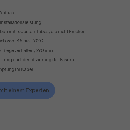
n
 Aufbau
nstallationsleistung
fbau mit robusten Tubes, die nicht knicken
ch von -45 bis +70°C
s Biegeverhalten, ≥70 mm
itung und Identifizierung der Fasern
mpfung im Kabel
mit einem Experten