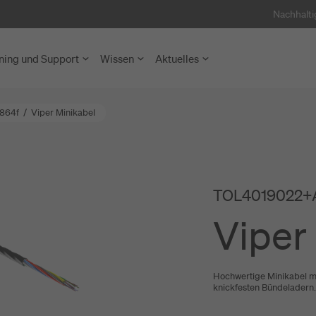
Nachhalti
ning und Support
Wissen
Aktuelles
 864f
/
Viper Minikabel
 Glasfaserzugang
el
äuser
Mikrorohrsystem
TOL4019022+
nhäuser
Rohre und Kabel
Viper
etzausbau
und Prüfung
ce und Netzwerkknoten
ffe
Hochwertige Minikabel mi
knickfesten Bündeladern
 und LAN