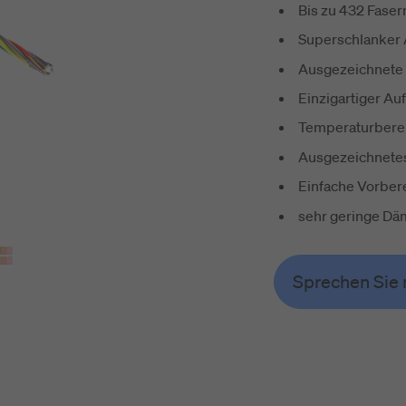
n
Bis zu 432 Faser
Superschlanker
Ausgezeichnete I
Einzigartiger Au
Temperaturberei
Ausgezeichnete
Einfache Vorbere
sehr geringe Dä
Sprechen Sie 