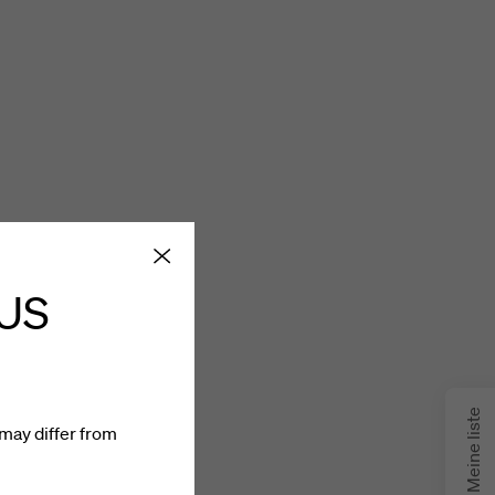
 US
Meine liste
may differ from