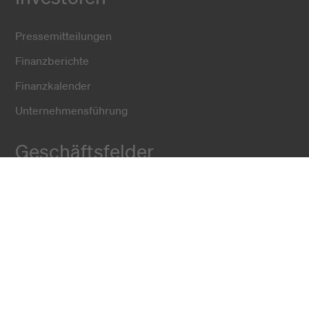
Pressemitteilungen
Finanzberichte
Finanzkalender
Unternehmensführung
Geschäftsfelder
Fiber Solutions
Data Center
Harsh Environment
Powered Fiber
Wireless