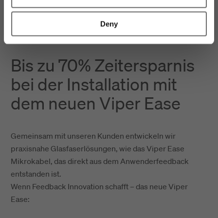
Deny
Bis zu 70% Zeitersparnis
bei der Installation mit
dem neuen Viper Ease
Gemeinsam mit unseren Kunden entwickeln wir
praxisnahe Glasfaserlösungen, wie das Viper Ease
Mikrokabel, das direkt aus dem Anwenderfeedback
entstanden ist.
Wenn Feedback Innovation schafft – das neue Viper
Ease: